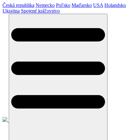
Česká republika
Nemecko
Poľsko
Maďarsko
USA
Holandsko
Ukrajina
Spojené kráľovstvo