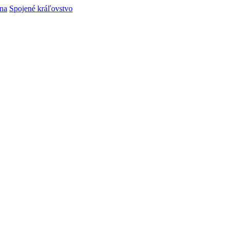
ina
Spojené kráľovstvo