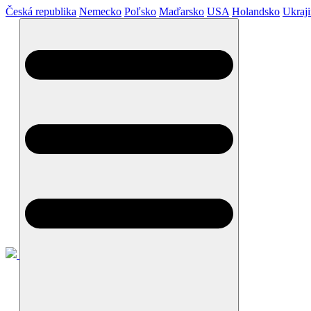
Česká republika
Nemecko
Poľsko
Maďarsko
USA
Holandsko
Ukraj