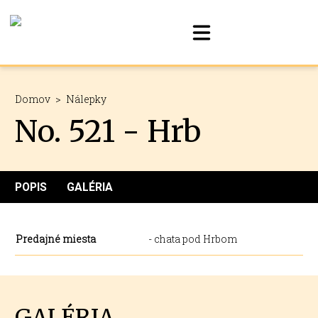
Domov
>
Nálepky
No. 521 - Hrb
POPIS
GALÉRIA
Predajné miesta
- chata pod Hrbom
GALÉRIA