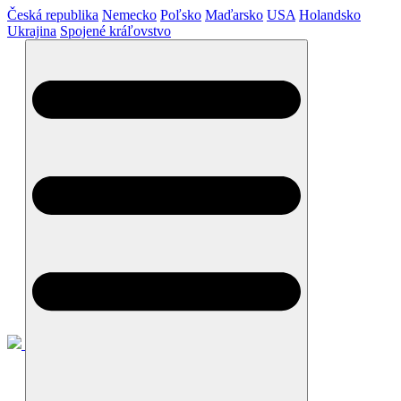
Česká republika
Nemecko
Poľsko
Maďarsko
USA
Holandsko
Ukrajina
Spojené kráľovstvo