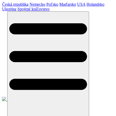
Česká republika
Nemecko
Poľsko
Maďarsko
USA
Holandsko
Ukrajina
Spojené kráľovstvo