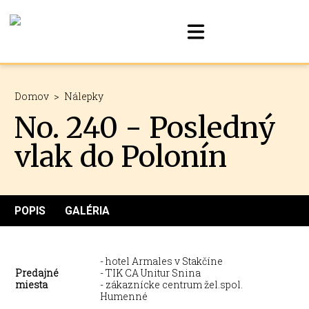
Domov
>
Nálepky
No. 240 - Posledný
vlak do Polonín
POPIS
GALÉRIA
- hotel Armales v Stakčíne
Predajné
- TIK CA Unitur Snina
miesta
- zákaznícke centrum žel.spol.
Humenné