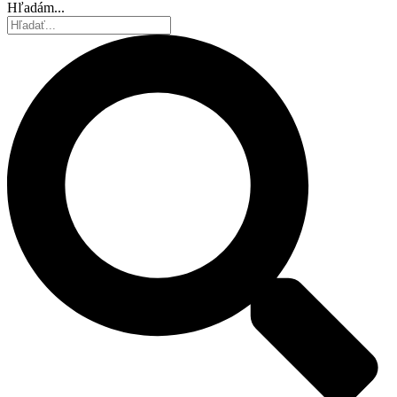
Hľadám...