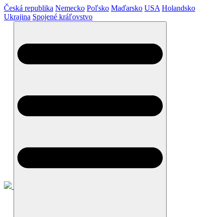
Česká republika
Nemecko
Poľsko
Maďarsko
USA
Holandsko
Ukrajina
Spojené kráľovstvo