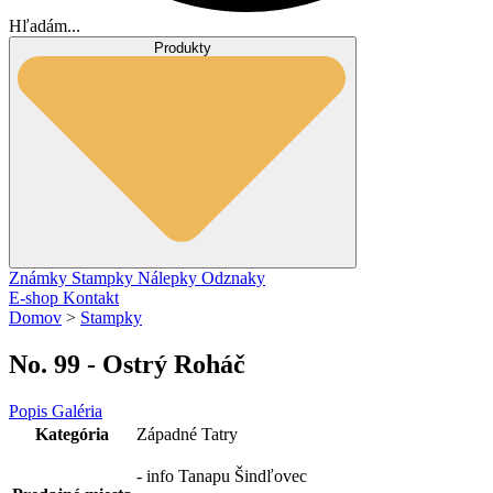
Hľadám...
Produkty
Známky
Stampky
Nálepky
Odznaky
E-shop
Kontakt
Domov
>
Stampky
No. 99 - Ostrý Roháč
Popis
Galéria
Kategória
Západné Tatry
- info Tanapu Šindľovec