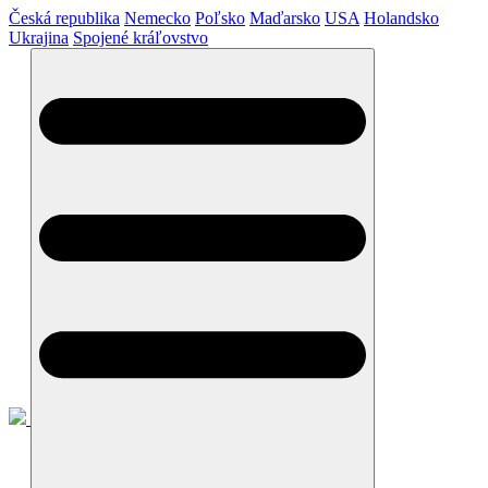
Česká republika
Nemecko
Poľsko
Maďarsko
USA
Holandsko
Ukrajina
Spojené kráľovstvo