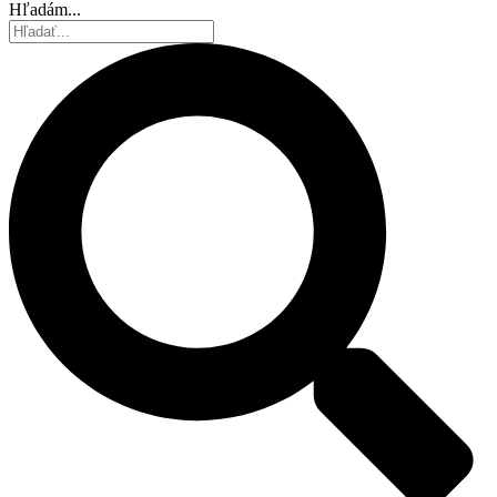
Hľadám...