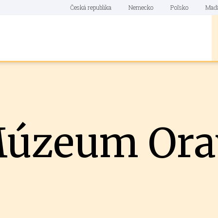
Česká republika
Nemecko
Poľsko
Maď
Múzeum Ora