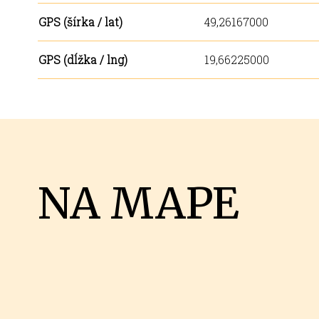
GPS (šírka / lat)
49,26167000
GPS (dĺžka / lng)
19,66225000
NA MAPE