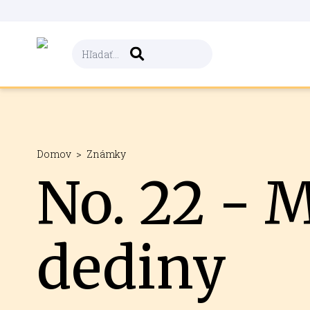
Domov
>
Známky
No. 22 - 
dediny