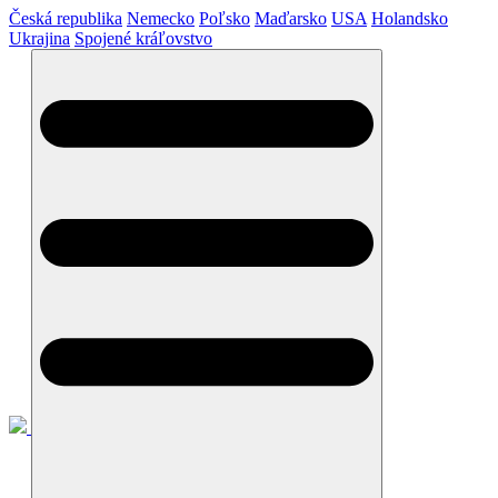
Česká republika
Nemecko
Poľsko
Maďarsko
USA
Holandsko
Ukrajina
Spojené kráľovstvo