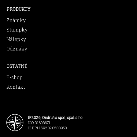
PRODUKTY
Známky
Stampky
Nálepky
Odznaky
OSTATNÉ
E-shop
Kontakt
© 2026, Ondruš a spol., spol. s r.o.
IČO 31698671
IČ DPH SK2020503958