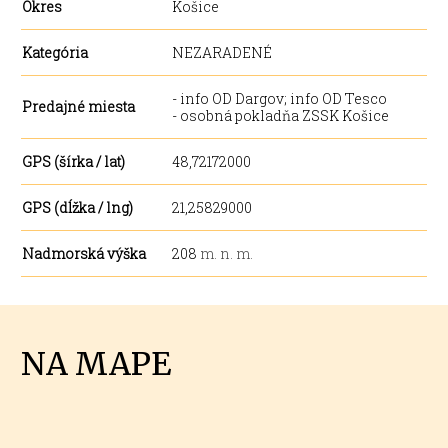
Okres
Košice
Kategória
NEZARADENÉ
- info OD Dargov; info OD Tesco
Predajné miesta
- osobná pokladňa ZSSK Košice
GPS (šírka / lat)
48,72172000
GPS (dĺžka / lng)
21,25829000
Nadmorská výška
208
m. n. m.
NA MAPE