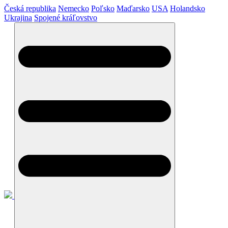
Česká republika
Nemecko
Poľsko
Maďarsko
USA
Holandsko
Ukrajina
Spojené kráľovstvo