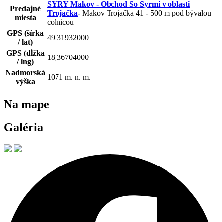
SYRY Makov - Obchod So Syrmi v oblasti
Predajné
Trojačka
- Makov Trojačka 41 - 500 m pod bývalou
miesta
colnicou
GPS (šírka
49,31932000
/ lat)
GPS (dĺžka
18,36704000
/ lng)
Nadmorská
1071
m. n. m.
výška
Na mape
Galéria